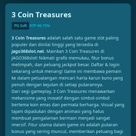
▶
3 Coin Treasures
PG Soft
RTP 96.75%
3 Coin Treasures
adalah salah satu game slot paling
populer dan dinilai tinggi yang tersedia di
jago368slot.net
. Mainkan 3 Coin Treasures di
JAGO368slot! Nikmati grafis memukau, fitur bonus
melimpah, dan peluang jackpot besar. Daftar & login
sekarang untuk menang! Game ini membawa pemain
ke dalam petualangan mencari harta karun kuno yang
penuh dengan kejutan di setiap putarannya.
Dari segi gameplay, 3 Coin Treasures menawarkan
mekanisme yang inovatif dengan simbol-simbol
bertema koin emas dan permata berharga. Visual yang
tajam dipadukan dengan animasi yang halus
membuat pengalaman bermain menjadi sangat
imersif. Fitur utama dalam game ini adalah putaran
bonus yang sering muncul, memberikan peluang bagi