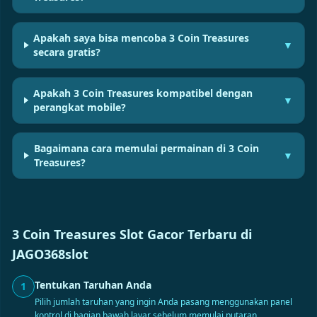
Apakah saya bisa mencoba 3 Coin Treasures
▼
secara gratis?
Apakah 3 Coin Treasures kompatibel dengan
▼
perangkat mobile?
Bagaimana cara memulai permainan di 3 Coin
▼
Treasures?
3 Coin Treasures Slot Gacor Terbaru di
JAGO368slot
Tentukan Taruhan Anda
1
Pilih jumlah taruhan yang ingin Anda pasang menggunakan panel
kontrol di bagian bawah layar sebelum memulai putaran.