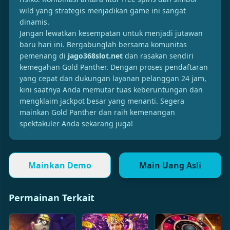
wild yang strategis menjadikan game ini sangat
dinamis.
Jangan lewatkan kesempatan untuk menjadi jutawan
baru hari ini. Bergabunglah bersama komunitas
pemenang di
jago368slot.net
dan rasakan sendiri
kemegahan Gold Panther. Dengan proses pendaftaran
yang cepat dan dukungan layanan pelanggan 24 jam,
kini saatnya Anda memutar tuas keberuntungan dan
mengklaim jackpot besar yang menanti. Segera
mainkan Gold Panther dan raih kemenangan
spektakuler Anda sekarang juga!
Mainkan Demo
Main Uang Asli
Permainan Terkait