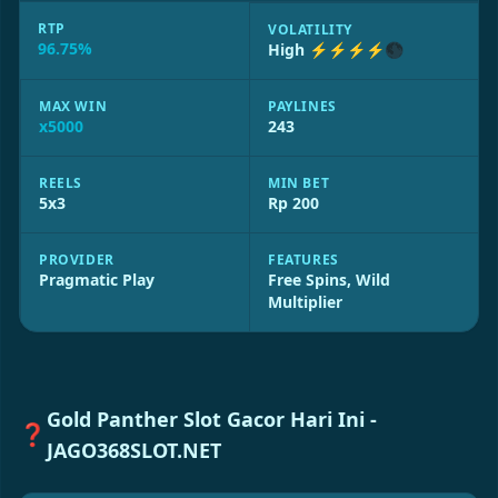
RTP
VOLATILITY
96.75%
High ⚡⚡⚡⚡🌑
MAX WIN
PAYLINES
x5000
243
REELS
MIN BET
5x3
Rp 200
PROVIDER
FEATURES
Pragmatic Play
Free Spins, Wild
Multiplier
Gold Panther Slot Gacor Hari Ini -
❓
JAGO368SLOT.NET