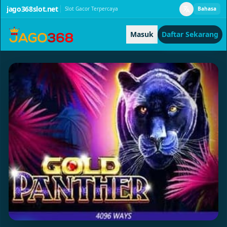
jago368slot.net
Slot Gacor Terpercaya
Bahasa
Masuk
Daftar Sekarang