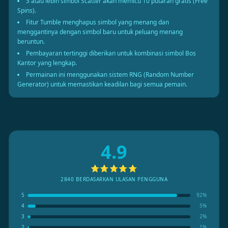
3 atau lebih simbol Scatter akan memicu 10 putaran gratis (Free
Spins).
Fitur Tumble menghapus simbol yang menang dan
menggantinya dengan simbol baru untuk peluang menang
beruntun.
Pembayaran tertinggi diberikan untuk kombinasi simbol Bos
Kantor yang lengkap.
Permainan ini menggunakan sistem RNG (Random Number
Generator) untuk memastikan keadilan bagi semua pemain.
4.9
⭐⭐⭐⭐⭐
2840 BERDASARKAN ULASAN PENGGUNA
5
92%
4
5%
3
2%
2
1%