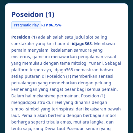
▶
Poseidon (1)
Pragmatic Play
RTP 96.75%
Poseidon (1)
adalah salah satu judul slot paling
spektakuler yang kini hadir di
idjago368
. Membawa
pemain menyelami kedalaman samudra yang
misterius, game ini menawarkan pengalaman visual
yang memukau dengan tema mitologi Yunani. Sebagai
platform terpercaya, idjago368 memastikan bahwa
setiap putaran di Poseidon (1) memberikan sensasi
petualangan yang mendebarkan dengan peluang
kemenangan yang sangat besar bagi semua pemain.
Dalam hal mekanisme permainan, Poseidon (1)
mengadopsi struktur reel yang dinamis dengan
simbol-simbol yang terinspirasi dari kekaisaran bawah
laut. Pemain akan bertemu dengan berbagai simbol
berharga seperti trisula emas, mutiara langka, dan
tentu saja, sang Dewa Laut Poseidon sendiri yang