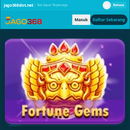
jago368slot.net
Slot Gacor Terpercaya
Bahasa
Masuk
Daftar Sekarang