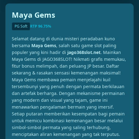
▶
Maya Gems
PG Soft
RTP 96.75%
Selamat datang di dunia misteri peradaban kuno
bersama
Maya Gems
, salah satu game slot paling
populer yang kini hadir di
jago368slot.net
. Mainkan
Maya Gems di JAGO368SLOT! Nikmati grafis memukau,
fitur bonus melimpah, dan peluang JP besar. Daftar
sekarang & rasakan sensasi kemenangan maksimal!
Maya Gems membawa pemain menjelajahi kuil
tersembunyi yang penuh dengan permata berkilauan
dan artefak berharga. Dengan mekanisme permainan
yang modern dan visual yang tajam, game ini
menawarkan pengalaman bermain yang imersif.
Setiap putaran memberikan kesempatan bagi pemain
untuk memicu kombinasi kemenangan besar melalui
simbol-simbol permata yang saling terhubung,
menciptakan aliran kemenangan yang tak terputus.