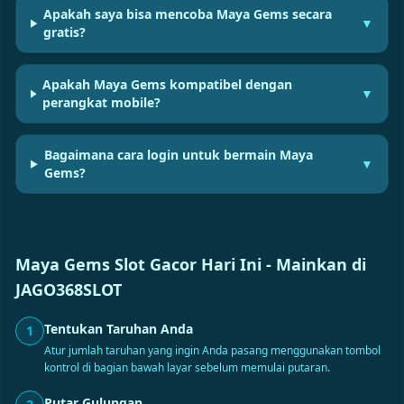
Apakah saya bisa mencoba Maya Gems secara
▼
gratis?
Apakah Maya Gems kompatibel dengan
▼
perangkat mobile?
Bagaimana cara login untuk bermain Maya
▼
Gems?
Maya Gems Slot Gacor Hari Ini - Mainkan di
JAGO368SLOT
Tentukan Taruhan Anda
1
Atur jumlah taruhan yang ingin Anda pasang menggunakan tombol
kontrol di bagian bawah layar sebelum memulai putaran.
Putar Gulungan