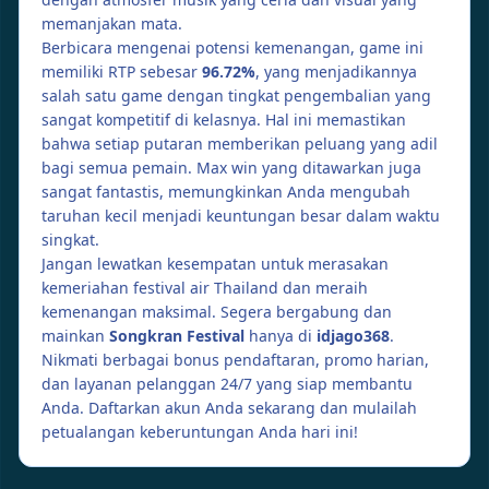
memanjakan mata.
Berbicara mengenai potensi kemenangan, game ini
memiliki RTP sebesar
96.72%
, yang menjadikannya
salah satu game dengan tingkat pengembalian yang
sangat kompetitif di kelasnya. Hal ini memastikan
bahwa setiap putaran memberikan peluang yang adil
bagi semua pemain. Max win yang ditawarkan juga
sangat fantastis, memungkinkan Anda mengubah
taruhan kecil menjadi keuntungan besar dalam waktu
singkat.
Jangan lewatkan kesempatan untuk merasakan
kemeriahan festival air Thailand dan meraih
kemenangan maksimal. Segera bergabung dan
mainkan
Songkran Festival
hanya di
idjago368
.
Nikmati berbagai bonus pendaftaran, promo harian,
dan layanan pelanggan 24/7 yang siap membantu
Anda. Daftarkan akun Anda sekarang dan mulailah
petualangan keberuntungan Anda hari ini!