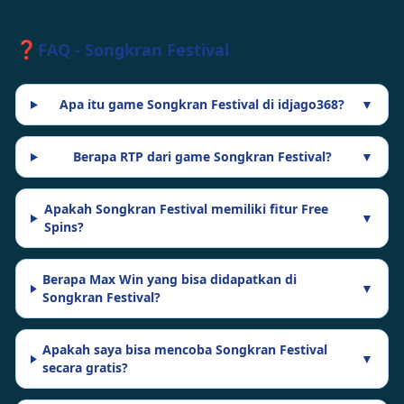
❓
FAQ - Songkran Festival
Apa itu game Songkran Festival di idjago368?
▼
Berapa RTP dari game Songkran Festival?
▼
Apakah Songkran Festival memiliki fitur Free
▼
Spins?
Berapa Max Win yang bisa didapatkan di
▼
Songkran Festival?
Apakah saya bisa mencoba Songkran Festival
▼
secara gratis?