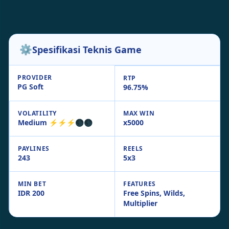
⚙️
Spesifikasi Teknis Game
PROVIDER
RTP
PG Soft
96.75%
VOLATILITY
MAX WIN
Medium ⚡⚡⚡🌑🌑
x5000
PAYLINES
REELS
243
5x3
MIN BET
FEATURES
IDR 200
Free Spins, Wilds,
Multiplier